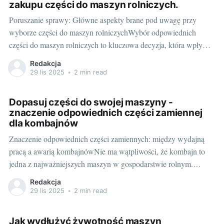
zakupu części do maszyn rolniczych.
Poruszanie sprawy: Główne aspekty brane pod uwagę przy
wyborze części do maszyn rolniczychWybór odpowiednich
części do maszyn rolniczych to kluczowa decyzja, która wpływa
na efektywność i wydajność pracy rolnika. Dlatego warto dobrze
Redakcja
zastanowić się nad wyborem, zanim zdecydujemy się na zakup.
29 lis 2025
•
2 min read
Oto główne aspekty do rozważenia: Jakie części są nam
Dopasuj części do swojej maszyny -
znaczenie odpowiednich części zamiennej
dla kombajnów
Znaczenie odpowiednich części zamiennych: między wydajną
pracą a awarią kombajnówNie ma wątpliwości, że kombajn to
jedna z najważniejszych maszyn w gospodarstwie rolnym.
Przekłada się to na wysoką efektywność oraz jakość pracy. Aby
Redakcja
jednak spełniał oczekiwania, musi być zachowany w
29 lis 2025
•
2 min read
doskonałym stanie. Kluczem do osiągnięcia tego jest korzystanie
z odpowiednich części
Jak wydłużyć żywotność maszyn