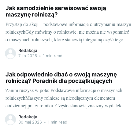
pracy,
Jak samodzielnie serwisować swoją
maszynę rolniczą?
Przystąp do akcji – podstawowe informacje o utrzymaniu maszyn
rolniczychGdy mówimy o rolnictwie, nie można nie wspomnieć
o maszynach rolniczych, które stanowią integralną część tego
sektora. Znaczny postęp technologiczny w ostatnich latach
Redakcja
sprawił, że maszyny te stały się bardziej skomplikowane i
7 lip 2026
•
1 min read
nowoczesne. Ale czy wiesz, że możesz samodzielnie serwisować
swoją maszynę
Jak odpowiednio dbać o swoją maszynę
rolniczą? Poradnik dla początkujących
Zanim ruszysz w pole: Podstawowe informacje o maszynach
rolniczychMaszyny rolnicze są nieodłącznym elementem
codziennej pracy rolnika. Często stanowią znaczny wydatek,
dlatego warto zainwestować nie tylko w nowoczesne
Redakcja
technologie, ale również w odpowiednią pielęgnację i
30 maj 2026
•
1 min read
konserwację tych maszyn. Tu na pierwszy plan wysuwa się
potrzeba częstego wymieniania części, które uległy zużyciu.