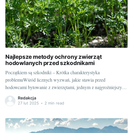
Najlepsze metody ochrony zwierząt
hodowlanych przed szkodnikami
Początkiem są szkodniki – Krótka charakterystyka
problemuWśród licznych wyzwań, jakie stawia przed
hodowcami bytowanie z zwierzętami, jednym z najgroźniejszych
są szkodniki. Mniejsze lub większe, bezbronne wydawałoby się
Redakcja
stworzenia, potrafią wyrządzić nieopisane szkody, nierzadko
27 lut 2025
•
2 min read
uniemożliwiając normalne funkcjonowanie gospodarstwa.
Przykłady można mnożyć: myszy i szczury niszczą zapasy pasz,
owady mogą przenosić groźne dla