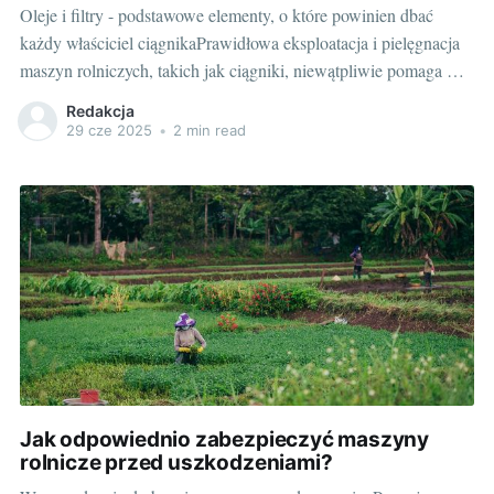
Oleje i filtry - podstawowe elementy, o które powinien dbać
każdy właściciel ciągnikaPrawidłowa eksploatacja i pielęgnacja
maszyn rolniczych, takich jak ciągniki, niewątpliwie pomaga w
utrzymaniu ich długowieczności i niezawodności. Na pierwszy
Redakcja
plan w tym aspekcie wysuwają się takie elementy jak oleje i filtry
29 cze 2025
•
2 min read
- niezauważalne na co dzień, a mające
Jak odpowiednio zabezpieczyć maszyny
rolnicze przed uszkodzeniami?