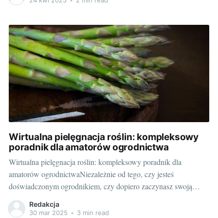
24 kwi 2025
•
2 min read
maszyn budowlanych, na pewno zdajesz sobie sprawę, jak
Wirtualna pielęgnacja roślin: kompleksowy
poradnik dla amatorów ogrodnictwa
Wirtualna pielęgnacja roślin: kompleksowy poradnik dla
amatorów ogrodnictwaNiezależnie od tego, czy jesteś
doświadczonym ogrodnikiem, czy dopiero zaczynasz swoją
przygodę z roślinami, wirtualna pielęgnacja roślin to fascynujące
Redakcja
zjawisko, które może zwiększyć twoją wiedzę i zrozumienie
30 mar 2025
•
3 min read