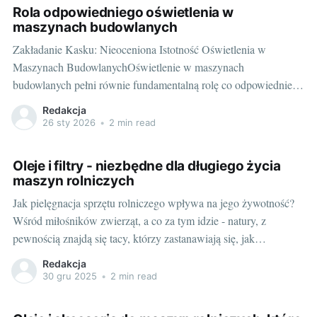
co przekłada się na straty
Rola odpowiedniego oświetlenia w
maszynach budowlanych
Zakładanie Kasku: Nieoceniona Istotność Oświetlenia w
Maszynach BudowlanychOświetlenie w maszynach
budowlanych pełni równie fundamentalną rolę co odpowiednie
części i mechanizmy. Gdy dni stają się coraz krótsze a prace na
Redakcja
placu budowy wydłużają się, odpowiednie oświetlenie staje się
26 sty 2026
•
2 min read
niemal tak ważne jak samo operowanie maszyną. O tym, jak
ważne są odpowiednie
Oleje i filtry - niezbędne dla długiego życia
maszyn rolniczych
Jak pielęgnacja sprzętu rolniczego wpływa na jego żywotność?
Wśród miłośników zwierząt, a co za tym idzie - natury, z
pewnością znajdą się tacy, którzy zastanawiają się, jak
prawidłowo pielęgnować sprzęt rolniczy, aby służył on jak
Redakcja
najdłużej. Gdy mówimy o długowieczności maszyn rolniczych,
30 gru 2025
•
2 min read
mamy na myśli praktyki, które pomagają utrzymać ich