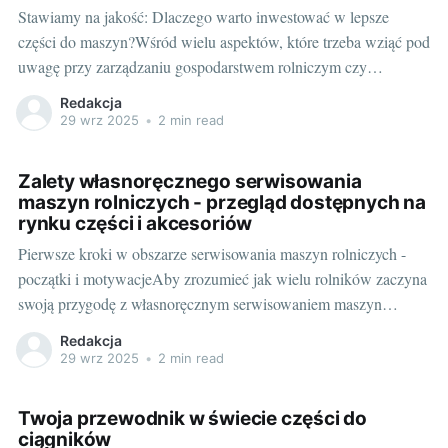
Stawiamy na jakość: Dlaczego warto inwestować w lepsze
części do maszyn?Wśród wielu aspektów, które trzeba wziąć pod
uwagę przy zarządzaniu gospodarstwem rolniczym czy
prowadzeniu działalności związanej z budownictwem, na
Redakcja
pierwszy plan wysuwa się sprzęt. Nie jest tajemnicą, że wysokiej
29 wrz 2025
•
2 min read
jakości maszyny to podstawa efektywnej pracy, jednak równie
ważne są
Zalety własnoręcznego serwisowania
maszyn rolniczych - przegląd dostępnych na
rynku części i akcesoriów
Pierwsze kroki w obszarze serwisowania maszyn rolniczych -
początki i motywacjeAby zrozumieć jak wielu rolników zaczyna
swoją przygodę z własnoręcznym serwisowaniem maszyn
rolniczych, należy zrozumieć ich motywacje. Maszyny rolnicze,
Redakcja
zwłaszcza ciągniki, są nieodzowną częścią wielu gospodarstw.
29 wrz 2025
•
2 min read
Kiedy te sprzęty się psują, produkcja i prace na farmie mogą
zostać poważnie zakłócone.
Twoja przewodnik w świecie części do
ciągników