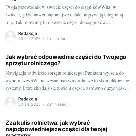
Twoja przewodnik w świecie części do ciągnikówWitaj w
świecie, gdzie nawet najmniejsze detale odgrywają integralną
rolę. Tak, mówimy tu o świecie części do ciągników.
Skomplikowane? Trochę. Fascynujące? Zdecydowanie tak!
Redakcja
Zacznijmy od podstaw: Podstawowe informacje o częściach do
30 sie 2025
•
2 min read
ciągnikówPo pierwsze, rodzaj części, który potrzebujesz, zależy
w dużej mierze od marki i
Jak wybrać odpowiednie części do Twojego
sprzętu rolniczego?
Nawigacja w świecie sprzętu rolniczego: Punktem wyjścia do
wyboru częściWspółczesne maszyny rolnicze to skomplikowane
systemy, które składają się z wielu części, zarówno dużych jak i
małych. Wybór odpowiednich części do sprzętu rolniczego może
Redakcja
być nie lada wyzwaniem, zwłaszcza dla osób, które dopiero
30 sie 2025
•
2 min read
zaczynają swoją przygodę ze światem rolnictwa. Pierwszym
krokiem
Zza kulis rolnictwa: jak wybrać
najodpowiedniejsze części dla twojej
maszyny