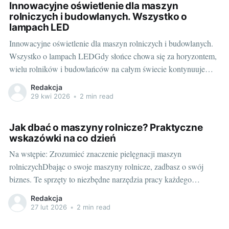
Innowacyjne oświetlenie dla maszyn
rolniczych i budowlanych. Wszystko o
lampach LED
Innowacyjne oświetlenie dla maszyn rolniczych i budowlanych.
Wszystko o lampach LEDGdy słońce chowa się za horyzontem,
wielu rolników i budowlańców na całym świecie kontynuuje
swoją pracę dzięki innowacyjnemu oświetleniu maszyn
Redakcja
rolniczych i budowlanych. Jak pies, którego widok jest dobrze
29 kwi 2026
•
2 min read
dostosowany do ciemności, tak hodowcy i budowlańcy polegają
na lampach LED,
Jak dbać o maszyny rolnicze? Praktyczne
wskazówki na co dzień
Na wstępie: Zrozumieć znaczenie pielęgnacji maszyn
rolniczychDbając o swoje maszyny rolnicze, zadbasz o swój
biznes. Te sprzęty to niezbędne narzędzia pracy każdego
farmera. Niewłaściwa pielęgnacja może skrócić ich żywotność i
Redakcja
wpłynąć negatywnie na efektywność prac polowych. Zaniedbane
27 lut 2026
•
2 min read
maszyny mogą ulec awarii w najmniej oczekiwanym momencie,