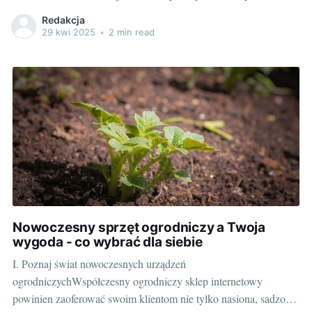
staranną pielęgnacją. Coraz większą popularność zyskuje uprawa
Redakcja
roślin pod osłonami, która daje możliwość utrzymania kwitnienia
29 kwi 2025
•
2 min read
przez cały rok, niezależnie od warunków atmosferycznych.
Pomocne w tym
Nowoczesny sprzęt ogrodniczy a Twoja
wygoda - co wybrać dla siebie
I. Poznaj świat nowoczesnych urządzeń
ogrodniczychWspółczesny ogrodniczy sklep internetowy
powinien zaoferować swoim klientom nie tylko nasiona, sadzonki