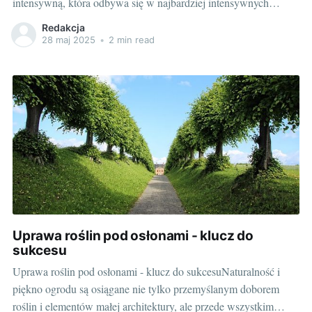
intensywną, która odbywa się w najbardziej intensywnych
warunkach. Rolnik musi nieustannie czuwać nad swoim
Redakcja
sprzętem, aby zapewnić jego optymalne działanie. Jest to część,
28 maj 2025
•
2 min read
na którą niewielu ludzi zwraca uwagę, a która jest
Uprawa roślin pod osłonami - klucz do
sukcesu
Uprawa roślin pod osłonami - klucz do sukcesuNaturalność i
piękno ogrodu są osiągane nie tylko przemyślanym doborem
roślin i elementów małej architektury, ale przede wszystkim