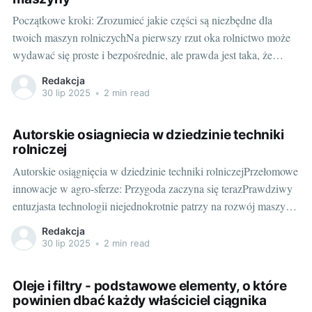
Początkowe kroki: Zrozumieć jakie części są niezbędne dla
twoich maszyn rolniczychNa pierwszy rzut oka rolnictwo może
wydawać się proste i bezpośrednie, ale prawda jest taka, że
zdecydowanie różni się od stanu, który obserwujemy zza kulis.
Redakcja
W rzeczywistości wymaga ono natłoku decyzji, które muszą być
30 lip 2025
•
2 min read
podejmowane na co dzień. Dotyczy to
Autorskie osiagniecia w dziedzinie techniki
rolniczej
Autorskie osiągnięcia w dziedzinie techniki rolniczejPrzełomowe
innowacje w agro-sferze: Przygoda zaczyna się terazPrawdziwy
entuzjasta technologii niejednokrotnie patrzy na rozwój maszyn
rolniczych z podobnym zaciekawieniem jak na najnowsze
Redakcja
konsolki do gier. Przecież wciąż rosnąca automatyzacja, nowinki
30 lip 2025
•
2 min read
dotyczące efektywności pracy maszyn czy zmiany w podejściu
do ekologii są równie fascynujące. Jednym z
Oleje i filtry - podstawowe elementy, o które
powinien dbać każdy właściciel ciągnika