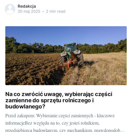
mogą się one łatwo uwolnić i zaszkodzić sobie lub innym, w
Redakcja
dodatku - uszkadzając w miarę może prowadzić do licznych
30 maj 2025
•
2 min read
problemów, zarówno dla naszych koni, jak i dla
Na co zwrócić uwagę, wybierając części
zamienne do sprzętu rolniczego i
budowlanego?
Przed zakupem: Wybieranie części zamiennych - kluczowe
informacjeBez względu na to, czy jesteś rolnikiem,
przedsiębiorcą budowlanym, czy mechanikiem, prawdopodobnie