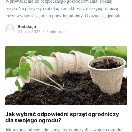
Wprowadzenie do bezpiecznego gospodarowania: Poznaj
ryzykoNa pierwszy rzut oka, kontakt psa z maszyną rolniczą
może wydawać się mało prawdopodobny. Okazuje się jednak, że
wiele zwierząt gospodarskich, w tym psy, może stanowić
Redakcja
nieoczekiwane zagrożenie dla różnego rodzaju urządzeń rolnych.
24 cze 2025
•
2 min read
To zjawisko jest szczególne ważne, gdy mowa o czułych
elementach takich jak
Jak wybrać odpowiedni sprzęt ogrodniczy
dla swojego ogrodu?
Jak wybrać odpowiedni sprzęt ogrodniczy dla swojego ogrodu?