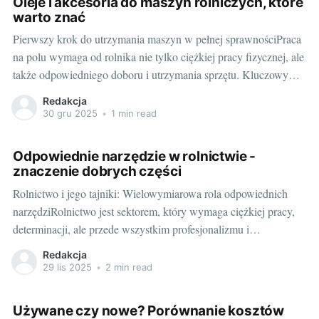
Oleje i akcesoria do maszyn rolniczych, które
warto znać
Pierwszy krok do utrzymania maszyn w pełnej sprawnościPraca
na polu wymaga od rolnika nie tylko ciężkiej pracy fizycznej, ale
także odpowiedniego doboru i utrzymania sprzętu. Kluczowym
aspektem jest tu przede wszystkim prawidłowe utrzymanie
Redakcja
maszyn rolniczych - a to nie jest możliwe bez odpowiednich
30 gru 2025
•
1 min read
olejów i akcesoriów. Mając to na uwadze,
Odpowiednie narzędzie w rolnictwie -
znaczenie dobrych części
Rolnictwo i jego tajniki: Wielowymiarowa rola odpowiednich
narzędziRolnictwo jest sektorem, który wymaga ciężkiej pracy,
determinacji, ale przede wszystkim profesjonalizmu i
odpowiedniego sprzętu. Bez niezawodnych maszyn i narzędzi,
Redakcja
rolnik nie jest w stanie efektywnie zarządzać swoim
29 lis 2025
•
2 min read
gospodarstwem. Dlatego tak ważne jest, aby wszelkie części do
maszyn rolniczych były sprawne, niezawodne i
Używane czy nowe? Porównanie kosztów