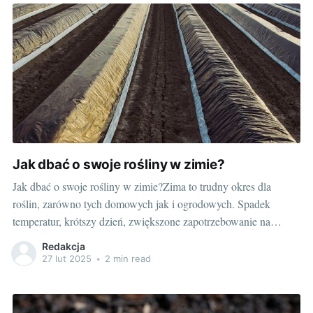
Nic dziwnego, że tak wiele osób zastanawia się, jak wybrać
Jak dbać o swoje rośliny w zimie?
Jak dbać o swoje rośliny w zimie?Zima to trudny okres dla
roślin, zarówno tych domowych jak i ogrodowych. Spadek
temperatur, krótszy dzień, zwiększone zapotrzebowanie na
wilgoć - wszystko to stawia przed nami, miłośnikami zielonego
Redakcja
otoczenia, całkiem spore wyzwanie: jak dbać o rośliny, aby
27 lut 2025
•
2 min read
przetrwały ten czas w najlepszym stanie.