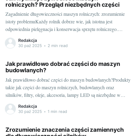
rolniczych? Przegląd niezbędnych części
Zagadnienie długowieczności maszyn rolniczych: zrozumienie
istoty problemuKażdy rolnik dobrze wie, jak istotna jest
odpowiednia pielęgnacja i konserwacja sprzętu rolniczego.
Zarówno traktory, kombajny, jak i niezbędne akcesoria to
Redakcja
ogromna inwestycja, której utrzymanie w dobrej kondycji jest
30 paź 2025
•
2 min read
kluczowe dla funkcjonowania gospodarstwa. Maszyny rolnicze,
które są regularnie serwisowane i naprawiane, nie tylko działa
Jak prawidłowo dobrać części do maszyn
budowlanych?
Jak prawidłowo dobrać części do maszyn budowlanych?Produkty
takie jak części do maszyn rolniczych, budowlanych oraz
silników, filtry, oleje, akcesoria, lampy LED są niezbędne w
realizacji skomplikowanych projektów budowlanych. Ich
Redakcja
prawidłowy dobór i zastosowanie może znacznie wpłynąć na
30 paź 2025
•
1 min read
efektywność pracy i długowieczność maszyn. Dlatego też
postaram się podzielić z Wami
Zrozumienie znaczenia części zamiennych