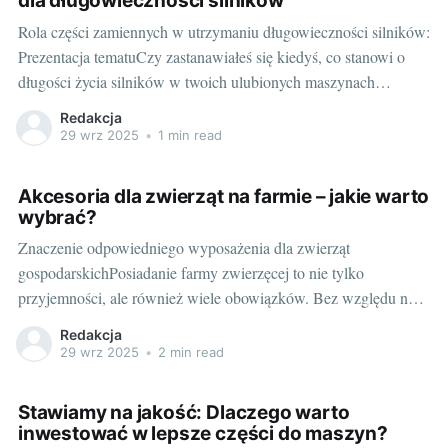
dla długowieczności silników
Rola części zamiennych w utrzymaniu długowieczności silników:
Prezentacja tematuCzy zastanawiałeś się kiedyś, co stanowi o
długości życia silników w twoich ulubionych maszynach
rolniczych, budowlanych czy sieczkarni? To nie jest kwestia
Redakcja
magii, ale wynik decyzji, które podejmujemy, dotyczących
29 wrz 2025
•
1 min read
konserwacji i wymiany części. Właśnie w tym miejscu na scenę
wkraczają części zamienne.
Akcesoria dla zwierząt na farmie – jakie warto
wybrać?
Znaczenie odpowiedniego wyposażenia dla zwierząt
gospodarskichPosiadanie farmy zwierzęcej to nie tylko
przyjemności, ale również wiele obowiązków. Bez względu na
to, czy jesteś gospodarzem hodującym krowy, konie, owce, czy
Redakcja
inne zwierzęta, odpowiednie wyposażenie jest niezbędne do
29 wrz 2025
•
2 min read
utrzymania ich zdrowia i dobrobytu. Dlatego tak ważne jest, aby
rolnicy, zwłaszcza ci, którzy prowadzą
Stawiamy na jakość: Dlaczego warto
inwestować w lepsze części do maszyn?