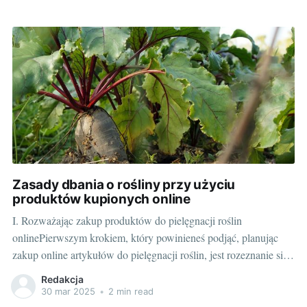
natury. W świecie, gdzie technologia jest nieodłączną częścią
codziennych czynności, ogrodnictwo nie jest wyjątkiem. W tym
Zasady dbania o rośliny przy użyciu
produktów kupionych online
I. Rozważając zakup produktów do pielęgnacji roślin
onlinePierwszym krokiem, który powinieneś podjąć, planując
zakup online artykułów do pielęgnacji roślin, jest rozeznanie się
na rynku. W dobie cyfryzacji, umiejętność posługiwania się
Redakcja
Internetem staje się nieoceniona, a zakupy w sieci stanowią
30 mar 2025
•
2 min read
nieodzowną część naszej codzienności. Skąd jednak wiedzieć,