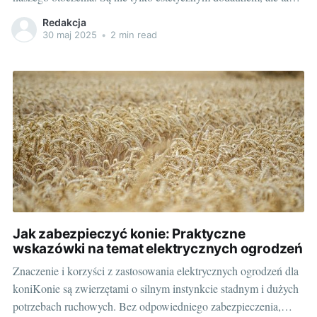
istotnym źródłem tlenu. Wszystko to przekłada się na jakość
Redakcja
życia zarówno nas, jak i naszych zwierząt. Rośliny pomagają
30 maj 2025
•
2 min read
zwierzętom odpocząć, relaksować się i przede wszystkim cieszyć
Jak zabezpieczyć konie: Praktyczne
wskazówki na temat elektrycznych ogrodzeń
Znaczenie i korzyści z zastosowania elektrycznych ogrodzeń dla
koniKonie są zwierzętami o silnym instynkcie stadnym i dużych
potrzebach ruchowych. Bez odpowiedniego zabezpieczenia,