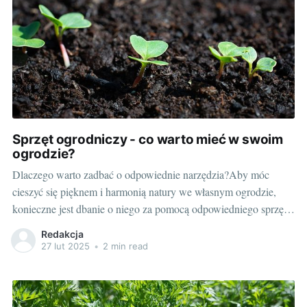
Sprzęt ogrodniczy - co warto mieć w swoim
ogrodzie?
Dlaczego warto zadbać o odpowiednie narzędzia?Aby móc
cieszyć się pięknem i harmonią natury we własnym ogrodzie,
konieczne jest dbanie o niego za pomocą odpowiedniego sprzętu
ogrodniczego. Nic nie działa tak relaksująco, jak praca na
Redakcja
świeżym powietrzu wśród kwiatów i drzew. Każdy miłośnik
27 lut 2025
•
2 min read
ogrodnictwa wie, że prace te mogą być