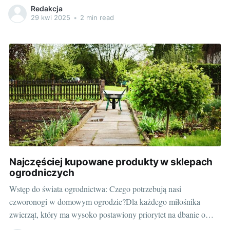
czy nawozy, ale także bogaty wybór sprzętu ogrodniczego.
Redakcja
Dlaczego? Ponieważ odpowiednie narzędzia to klucz do
29 kwi 2025
•
2 min read
doskonałych rezultatów w ogrodzie. Choć tradycyjne łopaty,
grabie czy sekatory wciąż mają swoje miejsce, coraz szerszą
popularnością cieszą
Najczęściej kupowane produkty w sklepach
ogrodniczych
Wstęp do świata ogrodnictwa: Czego potrzebują nasi
czworonogi w domowym ogrodzie?Dla każdego miłośnika
zwierząt, który ma wysoko postawiony priorytet na dbanie o
pełne bezpieczeństwo i dobre samopoczucie swojego pupila,