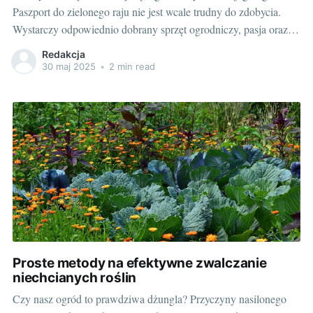
Paszport do zielonego raju nie jest wcale trudny do zdobycia.
Wystarczy odpowiednio dobrany sprzęt ogrodniczy, pasja oraz
chęć działania. Ale jak wyselekcjonować te narzędzia, które
Redakcja
zaliczane są do must-have każdego ogrodnika? O tym
30 maj 2025
•
2 min read
przeczytasz w naszym dzisiejszym wpisie. Część I: W drodże
Proste metody na efektywne zwalczanie
niechcianych roślin
Czy nasz ogród to prawdziwa dżungla? Przyczyny nasilonego