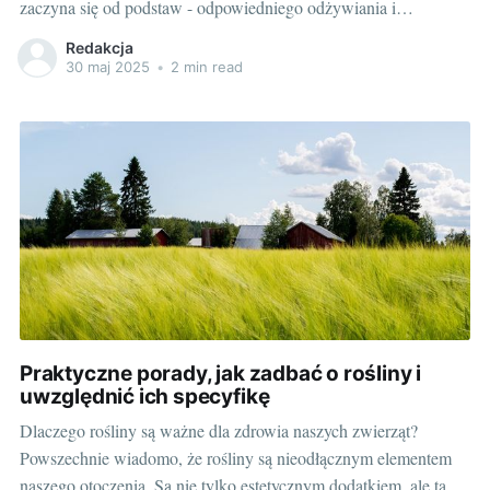
zaczyna się od podstaw - odpowiedniego odżywiania i
nawadniania. Warunkiem jest dobór odpowiedniej karmy lub
Redakcja
paszy oraz świeżej wody. Dzięki temu możemy zapewnić nie
30 maj 2025
•
2 min read
tylko prawidłowy rozwój zwierzęcia, ale także zapobiegać wielu
chorobom związanym z niewłaściwą dietą. Zarówno psy,
Praktyczne porady, jak zadbać o rośliny i
uwzględnić ich specyfikę
Dlaczego rośliny są ważne dla zdrowia naszych zwierząt?
Powszechnie wiadomo, że rośliny są nieodłącznym elementem
naszego otoczenia. Są nie tylko estetycznym dodatkiem, ale także