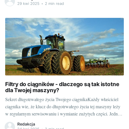
wyglądało o każdej porze roku? Wystarczy trochę wiedzy,
29 kwi 2025
•
2 min read
zaangażowania i odpowiednich narzędzi - jak
Filtry do ciągników - dlaczego są tak istotne
dla Twojej maszyny?
Sekret długotrwałego życia Twojego ciągnikaKażdy właściciel
ciągnika wie, że klucz do długotrwałego życia tej maszyny leży
w regularnym serwisowaniu i wymianie zużytych części. Jedne z
najważniejszych elementów, które wymagają stałej uwagi, to
Redakcja
filtry. Niezależnie od tego, czy jesteś rolnikiem, czy specjalistą od