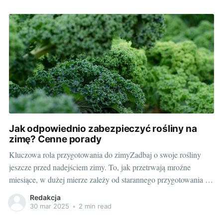
jakie produkty wybrać i
Jak odpowiednio zabezpieczyć rośliny na
zimę? Cenne porady
Kluczowa rola przygotowania do zimyZadbaj o swoje rośliny
jeszcze przed nadejściem zimy. To, jak przetrwają mroźne
miesiące, w dużej mierze zależy od starannego przygotowania w
okresie jesieni. Oto kilka kluczowych kwestii na temat
Redakcja
zabezpieczania roślin na zimę, które z pewnością okazują się
30 mar 2025
•
2 min read
niezwykle pomocne. Praktyczne porady: Jak skutecznie