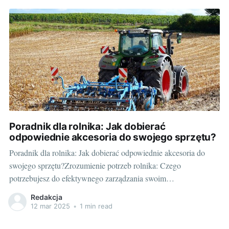
zabezpieczyć swoje
Poradnik dla rolnika: Jak dobierać
odpowiednie akcesoria do swojego sprzętu?
Poradnik dla rolnika: Jak dobierać odpowiednie akcesoria do
swojego sprzętu?Zrozumienie potrzeb rolnika: Czego
potrzebujesz do efektywnego zarządzania swoim
gospodarstwem?Prowadzenie gospodarstwa rolnego to zadanie
Redakcja
wyjątkowo skomplikowane, które wymaga nie tylko wiedzy i
12 mar 2025
•
1 min read
umiejętności, ale też odpowiednio dobranej gamy akcesoriów.