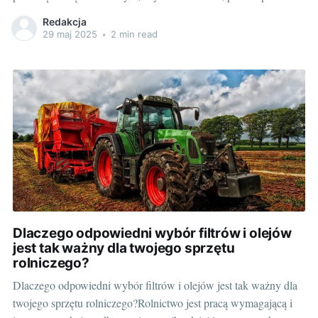
doskonale zdajesz sobie sprawę, jak ważne jest prowadzenie
Redakcja
właściwego utrzymania i naprawy używanego sprzętu. Jednym z
29 maj 2025
•
2 min read
kluczowych aspektów tego procesu jest prawidłowy wybór
części zamiennych, takich jak części rolnicze, części do
Dlaczego odpowiedni wybór filtrów i olejów
jest tak ważny dla twojego sprzętu
rolniczego?
Dlaczego odpowiedni wybór filtrów i olejów jest tak ważny dla
twojego sprzętu rolniczego?Rolnictwo jest pracą wymagającą i