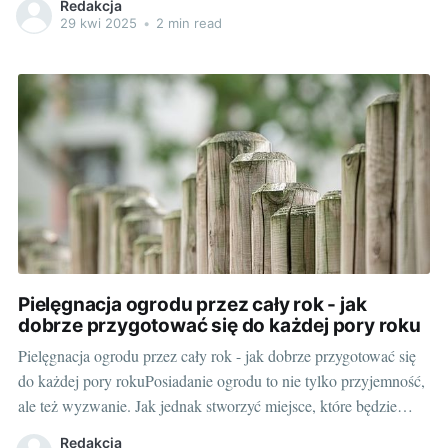
Redakcja
odpowiedniej jakości wyposażenie ogrodu jest niezbędne.
29 kwi 2025
•
2 min read
Przyrządzone we właściwy sposób, nasz ogród może stać się
idealną przestrzenią do aktywności i
Pielęgnacja ogrodu przez cały rok - jak
dobrze przygotować się do każdej pory roku
Pielęgnacja ogrodu przez cały rok - jak dobrze przygotować się
do każdej pory rokuPosiadanie ogrodu to nie tylko przyjemność,
ale też wyzwanie. Jak jednak stworzyć miejsce, które będzie
zieloną przystanią dla człowieka i zwierząt oraz świetnie
Redakcja