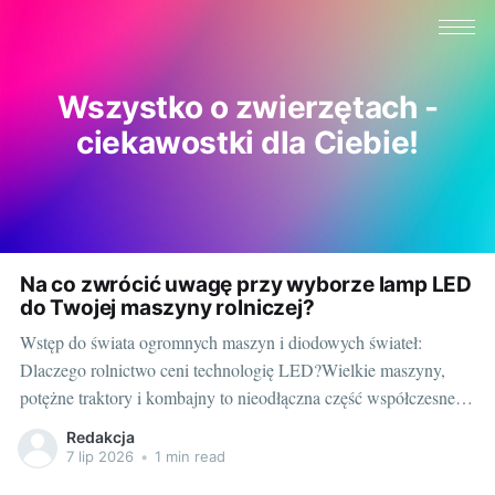
Wszystko o zwierzętach -
ciekawostki dla Ciebie!
Na co zwrócić uwagę przy wyborze lamp LED
do Twojej maszyny rolniczej?
Wstęp do świata ogromnych maszyn i diodowych świateł:
Dlaczego rolnictwo ceni technologię LED?Wielkie maszyny,
potężne traktory i kombajny to nieodłączna część współczesnego
rolnictwa. Każdy kto prowadzi gospodarstwo wie, jak ważna jest
Redakcja
niezawodność i efektywność sprzętu - tak jak dobrze dobrany
7 lip 2026
•
1 min read
pies może stać się nieocenionym towarzyszem w codziennej