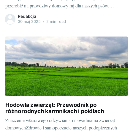
przerobić na prawdziwy domowy raj dla naszych psów.
Zaaranżowany zgodnie z potrzebami czworonoga, pełen
Redakcja
bezpiecznych miejsc do zabawy czy odpoczynku. Jak go
30 maj 2025
•
2 min read
odpowiednio wykorzystać i czego będziemy potrzebować, aby
spełnić marzenia naszego
Hodowla zwierząt: Przewodnik po
różnorodnych karmnikach i poidłach
Znaczenie właściwego odżywiania i nawadniania zwierząt
domowychZdrowie i samopoczucie naszych podopiecznych