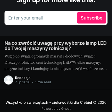
Enter your email
Subscribe
Na co zwrócić uwagę przy wyborze lamp LED
do Twojej maszyny rolniczej?
Wstęp do świata ogromnych maszyn i diodowych świateł:
Dlaczego rolnictwo ceni technologię LED?Wielkie maszyny,
potężne traktory i kombajny to nieodłączna część współczesnego
rolnictwa. Każdy kto prowadzi gospodarstwo wie, jak ważna jest
Redakcja
niezawodność i efektywność sprzętu - tak jak dobrze dobrany
7 lip 2026
•
1 min read
pies może stać się nieocenionym towarzyszem w codziennej
pracy,
Wszystko o zwierzętach - ciekawostki dla Ciebie!
© 2026
Powered by Ghost