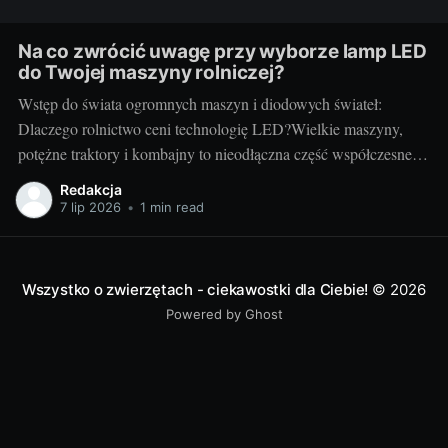
Na co zwrócić uwagę przy wyborze lamp LED
do Twojej maszyny rolniczej?
Wstęp do świata ogromnych maszyn i diodowych świateł:
Dlaczego rolnictwo ceni technologię LED?Wielkie maszyny,
potężne traktory i kombajny to nieodłączna część współczesnego
rolnictwa. Każdy kto prowadzi gospodarstwo wie, jak ważna jest
Redakcja
niezawodność i efektywność sprzętu - tak jak dobrze dobrany
7 lip 2026
•
1 min read
pies może stać się nieocenionym towarzyszem w codziennej
pracy,
Wszystko o zwierzętach - ciekawostki dla Ciebie!
© 2026
Powered by Ghost