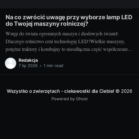
Na co zwrócić uwagę przy wyborze lamp LED
do Twojej maszyny rolniczej?
Wstęp do świata ogromnych maszyn i diodowych świateł:
Dlaczego rolnictwo ceni technologię LED?Wielkie maszyny,
potężne traktory i kombajny to nieodłączna część współczesnego
rolnictwa. Każdy kto prowadzi gospodarstwo wie, jak ważna jest
Redakcja
niezawodność i efektywność sprzętu - tak jak dobrze dobrany
7 lip 2026
•
1 min read
pies może stać się nieocenionym towarzyszem w codziennej
pracy,
Wszystko o zwierzętach - ciekawostki dla Ciebie!
© 2026
Powered by Ghost