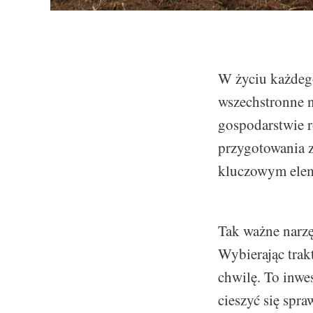
W życiu każdego
wszechstronne n
gospodarstwie r
przygotowania zi
kluczowym elem
Tak ważne narzę
Wybierając trakt
chwilę. To inwes
cieszyć się spr