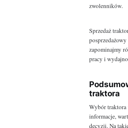
zwolenników.
Sprzedaż trakto
posprzedażowy 
zapominajmy ró
pracy i wydajno
Podsumow
traktora
Wybór traktora 
informacje, war
decyzji. Na taki