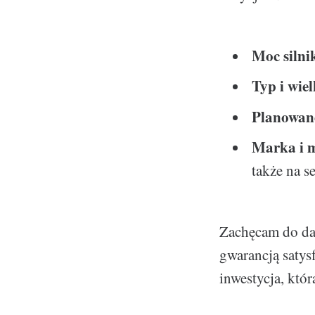
Moc silni
Typ i wie
Planowan
Marka i 
także na 
Zachęcam do dal
gwarancją satysf
inwestycja, któr