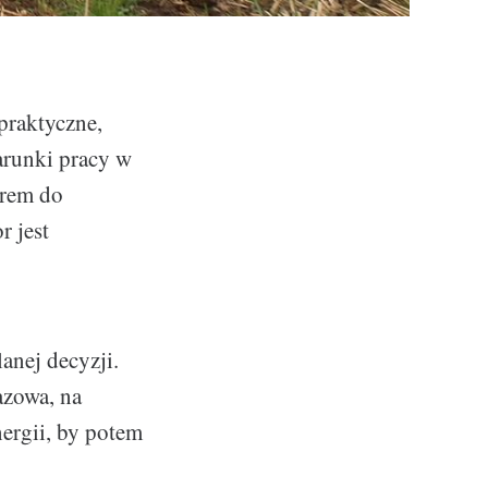
praktyczne,
arunki pracy w
orem do
r jest
anej decyzji.
azowa, na
nergii, by potem