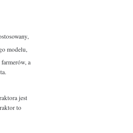
dostosowany,
ego modelu,
 farmerów, a
ta.
aktora jest
raktor to