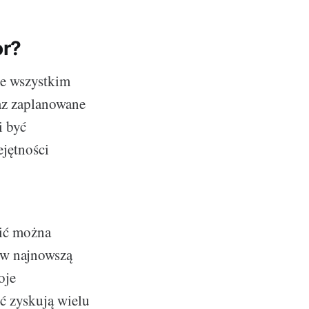
or?
de wszystkim
raz zaplanowane
i być
ejętności
nić można
 w najnowszą
oje
ć zyskują wielu