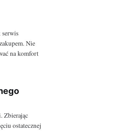
 serwis
 zakupem. Nie
wać na komfort
nego
. Zbierając
ęciu ostatecznej