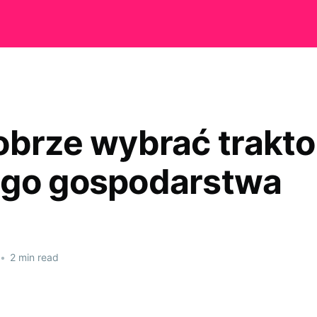
obrze wybrać trakto
go gospodarstwa
•
2 min read