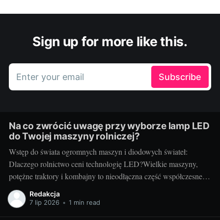
Sign up for more like this.
Enter your email
Subscribe
Na co zwrócić uwagę przy wyborze lamp LED
do Twojej maszyny rolniczej?
Wstęp do świata ogromnych maszyn i diodowych świateł:
Dlaczego rolnictwo ceni technologię LED?Wielkie maszyny,
potężne traktory i kombajny to nieodłączna część współczesnego
rolnictwa. Każdy kto prowadzi gospodarstwo wie, jak ważna jest
Redakcja
niezawodność i efektywność sprzętu - tak jak dobrze dobrany
7 lip 2026
•
1 min read
pies może stać się nieocenionym towarzyszem w codziennej