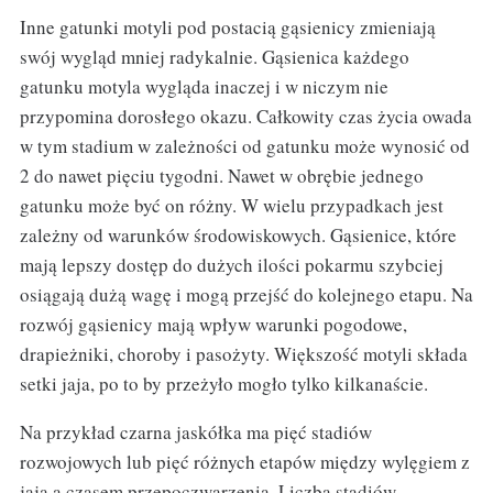
Inne gatunki motyli pod postacią gąsienicy zmieniają
swój wygląd mniej radykalnie. Gąsienica każdego
gatunku motyla wygląda inaczej i w niczym nie
przypomina dorosłego okazu. Całkowity czas życia owada
w tym stadium w zależności od gatunku może wynosić od
2 do nawet pięciu tygodni. Nawet w obrębie jednego
gatunku może być on różny. W wielu przypadkach jest
zależny od warunków środowiskowych. Gąsienice, które
mają lepszy dostęp do dużych ilości pokarmu szybciej
osiągają dużą wagę i mogą przejść do kolejnego etapu. Na
rozwój gąsienicy mają wpływ warunki pogodowe,
drapieżniki, choroby i pasożyty. Większość motyli składa
setki jaja, po to by przeżyło mogło tylko kilkanaście.
Na przykład czarna jaskółka ma pięć stadiów
rozwojowych lub pięć różnych etapów między wylęgiem z
jaja a czasem przepoczwarzenia. Liczba stadiów