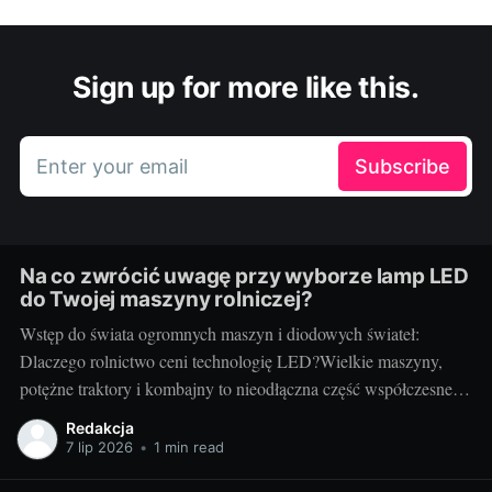
Sign up for more like this.
Enter your email
Subscribe
Na co zwrócić uwagę przy wyborze lamp LED
do Twojej maszyny rolniczej?
Wstęp do świata ogromnych maszyn i diodowych świateł:
Dlaczego rolnictwo ceni technologię LED?Wielkie maszyny,
potężne traktory i kombajny to nieodłączna część współczesnego
rolnictwa. Każdy kto prowadzi gospodarstwo wie, jak ważna jest
Redakcja
niezawodność i efektywność sprzętu - tak jak dobrze dobrany
7 lip 2026
•
1 min read
pies może stać się nieocenionym towarzyszem w codziennej